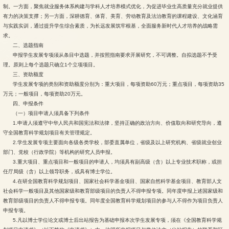
制。一方面，聚焦就业服务体系构建与学科人才培养模式优化，为促进毕业生高质量充分就业提供
有力的决策支撑；另一方面，深耕德育、体育、美育、劳动教育及法治教育的课程建设、文化涵育
与实践实训，通过提升学生综合素质，为长远发展筑牢根基，全面服务新时代人才培养的战略需
求。
二、选题指南
申报学生发展专项须从条目中选题，并按照指南要求开展研究，不可调整。自拟选题不予受
理。原则上每个选题只确立1个立项项目。
三、资助额度
学生发展专项的类别和资助额度分别为：重大项目，每项资助60万元；重点项目，每项资助35
万元；一般项目，每项资助20万元。
四、申报条件
（一）项目申请人须具备下列条件
1.申请人须遵守中华人民共和国宪法和法律，坚持正确的政治方向、价值取向和研究导向，遵
守全国教育科学规划项目有关管理规定。
2.学生发展专项主要面向各级各类学校，部委直属单位，省级及以上研究机构、省级就业创业
部门、党校（行政学院）等机构的研究人员申报。
3.重大项目、重点项目和一般项目的申请人，均须具有副高级（含）以上专业技术职称，或担
任厅局级（含）以上领导职务，或具有博士学位。
4.在研全国教育科学规划项目、国家社会科学基金项目、国家自然科学基金项目、教育部人文
社会科学一般项目及其他国家级和教育部级项目的负责人不得申报专项。同年度申报上述国家级和
教育部级项目的负责人不得申报专项。同年度全国教育科学规划项目的参与人不得作为项目负责人
申报专项。
5.凡以博士学位论文或博士后出站报告为基础申报本次学生发展专项，须在《全国教育科学规