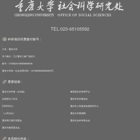
TEL:023-65105592
科研项目经费拨付账号：
户名：重庆大学
开户银行：工行重庆三峡广场支行
账号：3100024109008948536
重庆大学统一社会信用代码：12100000400002697C
重要链接：
重庆大学学报（社科版）
教育部社科管理平台
全国哲社工作办
重庆市社科规划办
CSSCI中心
重庆市人民政府发展研究中心
《人民论坛》
重庆大学新闻网
重庆两江新区管委会
重庆社会科学联合会
重庆市教育委员会
各高校社科处：