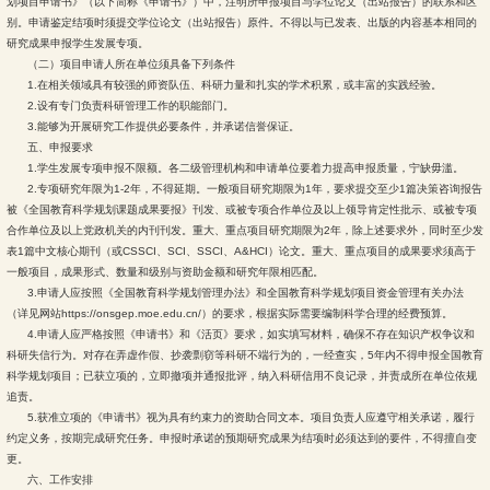
划项目申请书》（以下简称《申请书》）中，注明所申报项目与学位论文（出站报告）的联系和区
别。申请鉴定结项时须提交学位论文（出站报告）原件。不得以与已发表、出版的内容基本相同的
研究成果申报学生发展专项。
（二）项目申请人所在单位须具备下列条件
1.在相关领域具有较强的师资队伍、科研力量和扎实的学术积累，或丰富的实践经验。
2.设有专门负责科研管理工作的职能部门。
3.能够为开展研究工作提供必要条件，并承诺信誉保证。
五、申报要求
1.学生发展专项申报不限额。各二级管理机构和申请单位要着力提高申报质量，宁缺毋滥。
2.专项研究年限为1-2年，不得延期。一般项目研究期限为1年，要求提交至少1篇决策咨询报告
被《全国教育科学规划课题成果要报》刊发、或被专项合作单位及以上领导肯定性批示、或被专项
合作单位及以上党政机关的内刊刊发。重大、重点项目研究期限为2年，除上述要求外，同时至少发
表1篇中文核心期刊（或CSSCI、SCI、SSCI、A&HCI）论文。重大、重点项目的成果要求须高于
一般项目，成果形式、数量和级别与资助金额和研究年限相匹配。
3.申请人应按照《全国教育科学规划管理办法》和全国教育科学规划项目资金管理有关办法
（详见网站https://onsgep.moe.edu.cn/）的要求，根据实际需要编制科学合理的经费预算。
4.申请人应严格按照《申请书》和《活页》要求，如实填写材料，确保不存在知识产权争议和
科研失信行为。对存在弄虚作假、抄袭剽窃等科研不端行为的，一经查实，5年内不得申报全国教育
科学规划项目；已获立项的，立即撤项并通报批评，纳入科研信用不良记录，并责成所在单位依规
追责。
5.获准立项的《申请书》视为具有约束力的资助合同文本。项目负责人应遵守相关承诺，履行
约定义务，按期完成研究任务。申报时承诺的预期研究成果为结项时必须达到的要件，不得擅自变
更。
六、工作安排