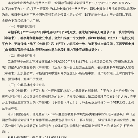
本次学生发展专项实行网络申报。“全国教育科学规划管理平台”（https://202.205.185.227/，
以下简称平台）中的“项目申报系统”为本次申报的唯一网络平台。网络申报办法及流程管理以该系统
为准。项目申报材料可从全国教育科学规划领导小组办公室（以下简称全规办）平台或网站下载。
全规办不直接受理个人申报。
（一）申报时间安排
申报系统于2026年6月10日零时至6月25日17时开放。在此期间申请人可登录平台，填写并导出
《申请书》，签字并加盖单位公章后，全文扫描在一个文档中，跟PDF版本的《活页》一起提交到
平台上。要确保线上线下《申请书》和《活页》内容完全一致。逾期系统自动关闭，不再受理申报
（由省级教育科学规划办管理的单位需在此段时间内同步完成审核提交）。
（二）审核时间安排
二级管理单位网上审核提交截止时间为2026年7月3日17时。须把加盖公章的《申报数据汇总
表》扫描件及审查合格的《申请书》《活页》在平台上提交至全规办。省级教育科学规划办无需在
《申请书》上加盖公章。审核期间可以退回修改提交但不能新增申报。请严格按照以上时间要求审
核、报送材料，逾期不予受理。
（三）立项后材料报送安排
专项《申请书》《活页》和《申报数据汇总表》均无需寄送纸质版。在平台上提交给全规办的
所有材料均视为经过各级单位审核同意的文本。待立项公布后，请二级管理单位在1个月之内，在平
台上下载所属立项项目的《申请书》（不需要《活页》），补全公章后扫描为一个PDF文档，上传
至平台存档。
若有问题需咨询，请先查看《2026年度全国教育科学规划各类项目申报常见问题答疑》和《全
国教育科学规划管理平台操作手册-其他类别项目申报》。再有疑问，二级管理单位咨询全规办，地
方高校请先咨询省级教育科学规划办（省级教育科学规划办电话请上管理平台的“通知公告”栏目查
询）。
社科处联系电话：甄老师（023-65113130）