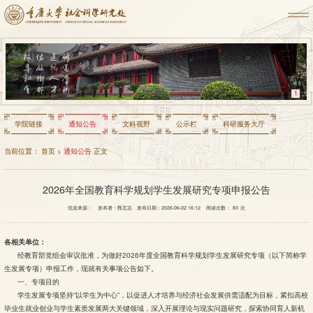
1
学院链接
通知公告
文科视野
公示栏
科研服务大厅
当前位置：
首页
>
通知公告
正文
2026年全国教育科学规划学生发展研究专项申报公告
信息来源：
发布者：甄玄志
发布日期：2026-06-02 16:12
阅读次数：
83
次
各相关单位：
经教育部党组会审议批准，为做好2026年度全国教育科学规划学生发展研究专项（以下简称学
生发展专项）申报工作，现就有关事项公告如下。
一、专项目的
学生发展专项坚持“以学生为中心”，以促进人才培养与经济社会发展供需适配为目标，紧扣高校
毕业生就业创业与学生素质发展两大关键领域，深入开展理论与现实问题研究，探索协同育人新机