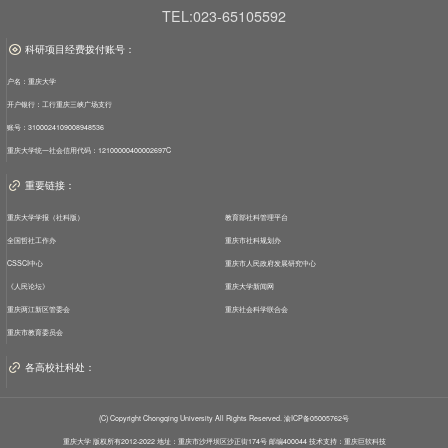
TEL:023-65105592
科研项目经费拨付账号：
户名：重庆大学
开户银行：工行重庆三峡广场支行
账号：3100024109008948536
重庆大学统一社会信用代码：12100000400002697C
重要链接：
重庆大学学报（社科版）
教育部社科管理平台
全国哲社工作办
重庆市社科规划办
CSSCI中心
重庆市人民政府发展研究中心
《人民论坛》
重庆大学新闻网
重庆两江新区管委会
重庆社会科学联合会
重庆市教育委员会
各高校社科处：
(C) Copyright Chongqing University All Rights Reserved. 渝ICP备05005762号
重庆大学 版权所有2012-2022 地址：重庆市沙坪坝区沙正街174号 邮编400044 技术支持：
重庆巨软科技