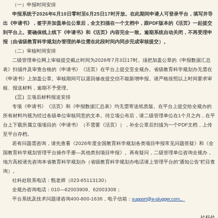
（一）申报时间安排
申报系统于2026年6月10日零时至6月25日17时开放。在此期间申请人可登录平台，填写并导
出《申请书》，签字并加盖单位公章后，全文扫描在一个文档中，跟PDF版本的《活页》一起提交
到平台上。要确保线上线下《申请书》和《活页》内容完全一致。逾期系统自动关闭，不再受理申
报（由省级教育科学规划办管理的单位需在此段时间内同步完成审核提交）。
（二）审核时间安排
二级管理单位网上审核提交截止时间为2026年7月3日17时。须把加盖公章的《申报数据汇总
表》扫描件及审查合格的《申请书》《活页》在平台上提交至全规办。省级教育科学规划办无需在
《申请书》上加盖公章。审核期间可以退回修改提交但不能新增申报。请严格按照以上时间要求审
核、报送材料，逾期不予受理。
（三）
立项后材料报送安排
专项《申请书》《活页》和《申报数据汇总表》均无需寄送纸质版。在平台上提交给全规办的
所有材料均视为经过各级单位审核同意的文本。待立项公布后，请二级管理单位在1个月之内，在平
台上下载所属立项项目的《申请书》（不需要《活页》），补全公章后扫描为一个PDF文档，上传
至平台存档。
若有问题需咨询，请先查看《2026年度全国教育科学规划各类项目申报常见问题答疑》和《全
国教育科学规划管理平台操作手册—其他类别项目申报》。再有疑问，二级管理单位咨询全规办，
地方高校请先咨询本省教育科学规划办（省级教育科学规划办电话请上管理平台的“通知公告”栏目查
询）。
社科处联系电话：甄老师（023-65113130）
全规办咨询电话：010—62003909、62003308；
support@e-plugger.com。
平台系统及技术问题请咨询400-800-1636，电子信箱：
社科处