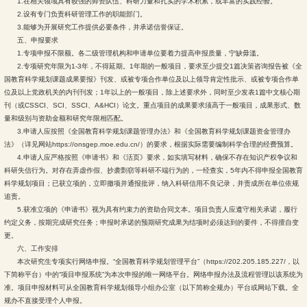
1.在相关领域具有较强的师资队伍、科研力量和扎实的学术积累，或丰富的实践经验。
2.设有专门负责科研管理工作的职能部门。
3.能够为开展研究工作提供必要条件，并承诺信誉保证。
五、申报要求
1.专项申报不限额。各二级管理机构和申请单位要着力提高申报质量，宁缺毋滥。
2.专项研究年限为1-3年，不得延期。1年期的一般项目，要求至少提交1篇决策咨询报告被《全
国教育科学规划课题成果要报》刊发、或被专项合作单位及以上领导肯定性批示、或被专项合作单
位及以上党政机关的内刊刊发；1年以上的一般项目，除上述要求外，同时至少发表1篇中文核心期
刊（或CSSCI、SCI、SSCI、A&HCI）论文。重点项目的成果要求须高于一般项目，成果形式、数
量和级别与资助金额和研究年限相匹配。
3.申请人应按照《全国教育科学规划课题管理办法》和《全国教育科学规划课题资金管理办
法》（详见网站https://onsgep.moe.edu.cn/）的要求，根据实际需要编制科学合理的经费预算。
4.申请人应严格按照《申请书》和《活页》要求，如实填写材料，确保不存在知识产权争议和
科研失信行为。对存在弄虚作假、抄袭剽窃等科研不端行为的，一经查实，5年内不得申报全国教育
科学规划项目；已获立项的，立即撤项并通报批评，纳入科研信用不良记录，并责成所在单位依规
追责。
5.获准立项的《申请书》视为具有约束力的资助合同文本。项目负责人应遵守相关承诺，履行
约定义务，按期完成研究任务；申报时承诺的预期研究成果为结项时必须达到的要件，不得擅自变
更。
六、工作安排
本次研究生专项实行网络申报。“全国教育科学规划管理平台”（https://202.205.185.227/，以
下简称平台）中的“项目申报系统”为本次申报的唯一网络平台。网络申报办法及流程管理以该系统为
准。项目申报材料可从全国教育科学规划领导小组办公室（以下简称全规办）平台或网站下载。全
规办不直接受理个人申报。