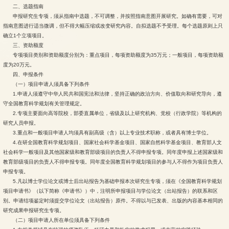
二、选题指南
申报研究生专项，须从指南中选题，不可调整，并按照指南意图开展研究。如确有需要，可对
指南意图进行适当微调，但不得大幅压缩或改变研究内容。自拟选题不予受理。每个选题原则上只
确立1个立项项目。
三、资助额度
专项项目类别和资助额度分别为：重点项目，每项资助额度为35万元；一般项目，每项资助额
度为20万元。
四、申报条件
（一）项目申请人须具备下列条件
1.申请人须遵守中华人民共和国宪法和法律，坚持正确的政治方向、价值取向和研究导向，遵
守全国教育科学规划有关管理规定。
2.专项主要面向高等院校，部委直属单位，省级及以上研究机构、党校（行政学院）等机构的
研究人员申报。
3.重点和一般项目申请人均须具有副高级（含）以上专业技术职称，或者具有博士学位。
4.在研全国教育科学规划项目、国家社会科学基金项目、国家自然科学基金项目、教育部人文
社会科学一般项目及其他国家级和教育部级项目的负责人不得申报专项。同年度申报上述国家级和
教育部级项目的负责人不得申报专项。同年度全国教育科学规划项目的参与人不得作为项目负责人
申报专项。
5.凡以博士学位论文或博士后出站报告为基础申报本次研究生专项，须在《全国教育科学规划
项目申请书》（以下简称《申请书》）中，注明所申报项目与学位论文（出站报告）的联系和区
别。申请结项鉴定时须提交学位论文（出站报告）原件。不得以与已发表、出版的内容基本相同的
研究成果申报研究生专项。
（二）项目申请人所在单位须具备下列条件