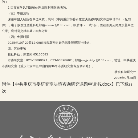
的；
2.因存在学风问题被处理后限制期限未满的。
（三）申报流程
课题申报人经所在单位同意，填写《中共重庆市委研究室决策咨询研究课题申请书》（见附
件），电子版发送至社科处邮箱cquskc@163.com，纸质件（一式5份，需在首页及尾页加盖单位
公章）密封递交社科处220办公室。
（四）申报时限
2025年10月20日12:00前将盖章密封好的纸质版报送社科处。
四、其他事项
校社科处：陈老师 65105593
市委研究室：023-63898071、023-63898692；邮箱swyjsztdyc@163.com，地址：中共重庆
市委研究室（重庆市渝中区中山四路36号市委研究室专题调研处）。
社会科学研究处
2025年9月28日
附件【
中共重庆市委研究室决策咨询研究课题申请书.docx
】已下载
88
次