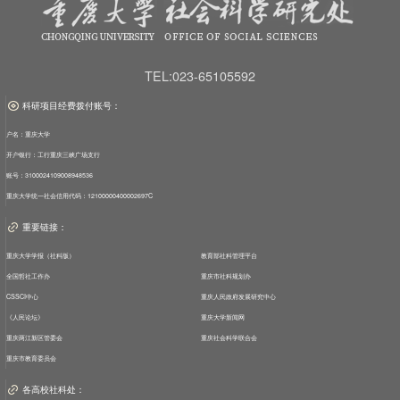
TEL:023-65105592
科研项目经费拨付账号：
户名：重庆大学
开户银行：工行重庆三峡广场支行
账号：3100024109008948536
重庆大学统一社会信用代码：12100000400002697C
重要链接：
重庆大学学报（社科版）
教育部社科管理平台
全国哲社工作办
重庆市社科规划办
CSSCI中心
重庆人民政府发展研究中心
《人民论坛》
重庆大学新闻网
重庆两江新区管委会
重庆社会科学联合会
重庆市教育委员会
各高校社科处：