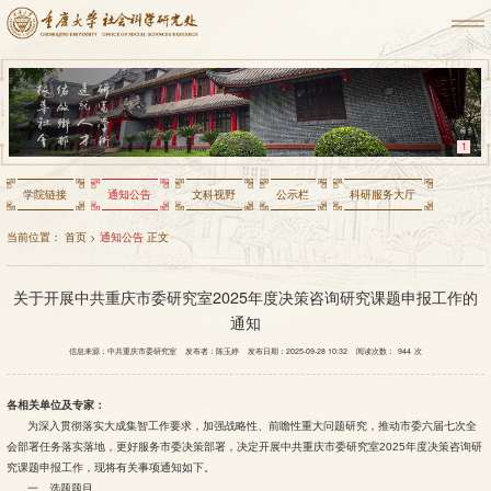
1
学院链接
通知公告
文科视野
公示栏
科研服务大厅
当前位置：
首页
>
通知公告
正文
关于开展中共重庆市委研究室2025年度决策咨询研究课题申报工作的
通知
信息来源：中共重庆市委研究室
发布者：陈玉婷
发布日期：2025-09-28 10:32
阅读次数：
944
次
各相关单位及专家：
为深入贯彻落实大成集智工作要求，加强战略性、前瞻性重大问题研究，推动市委六届七次全
会部署任务落实落地，更好服务市委决策部署，决定开展中共重庆市委研究室2025年度决策咨询研
究课题申报工作，现将有关事项通知如下。
一、选题题目