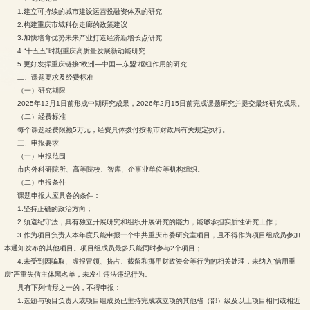
1.建立可持续的城市建设运营投融资体系的研究
2.构建重庆市域科创走廊的政策建议
3.加快培育优势未来产业打造经济新增长点研究
4.“十五五”时期重庆高质量发展新动能研究
5.更好发挥重庆链接“欧洲—中国—东盟”枢纽作用的研究
二、课题要求及经费标准
（一）研究期限
2025年12月1日前形成中期研究成果，2026年2月15日前完成课题研究并提交最终研究成果。
（二）经费标准
每个课题经费限额5万元，经费具体拨付按照市财政局有关规定执行。
三、申报要求
（一）申报范围
市内外科研院所、高等院校、智库、企事业单位等机构组织。
（二）申报条件
课题申报人应具备的条件：
1.坚持正确的政治方向；
2.须遵纪守法，具有独立开展研究和组织开展研究的能力，能够承担实质性研究工作；
3.作为项目负责人本年度只能申报一个中共重庆市委研究室项目，且不得作为项目组成员参加
本通知发布的其他项目。项目组成员最多只能同时参与2个项目；
4.未受到因骗取、虚报冒领、挤占、截留和挪用财政资金等行为的相关处理，未纳入“信用重
庆”严重失信主体黑名单，未发生违法违纪行为。
具有下列情形之一的，不得申报：
1.选题与项目负责人或项目组成员已主持完成或立项的其他省（部）级及以上项目相同或相近