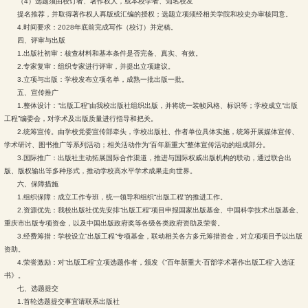
（4）选题须由校订者、著作权人，或本校学者、知名校友
提名推荐，并取得著作权人再版或汇编的授权；选题立项须经相关学院和校史办审核同意。
4.时间要求：2028年底前完成写作（校订）并定稿。
四、评审与出版
1.出版社初审：核查材料和基本条件是否完备、真实、有效。
2.专家复审：组织专家进行评审，并提出立项建议。
3.立项与出版：学校发布立项名单，成熟一批出版一批。
五、宣传推广
1.整体设计：“出版工程”由我校出版社组织出版，并将统一装帧风格、标识等；学校成立“出版
工程”编委会，对学术及出版质量进行指导和把关。
2.统筹宣传。由学校党委宣传部牵头，学校出版社、作者单位具体实施，统筹开展媒体宣传、
学术研讨、图书推广等系列活动；相关活动作为“百年新重大”整体宣传活动的组成部分。
3.国际推广：出版社主动拓展国际合作渠道，推进与国际权威出版机构的联动，通过联合出
版、版权输出等多种形式，推动学校高水平学术成果走向世界。
六、保障措施
1.组织保障：成立工作专班，统一领导和组织“出版工程”的推进工作。
2.资源优先：我校出版社优先安排“出版工程”项目申报国家出版基金、中国科学技术出版基金、
重庆市出版专项资金，以及中国出版政府奖等各级各类政府资助及荣誉。
3.经费筹措：学校设立“出版工程”专项基金，联动相关各方多元筹措资金，对立项项目予以出版
资助。
4.荣誉激励：对“出版工程”立项选题作者，颁发《“百年新重大·百部学术著作出版工程”入选证
书》。
七、选题提交
1.首轮选题提交事宜请联系出版社