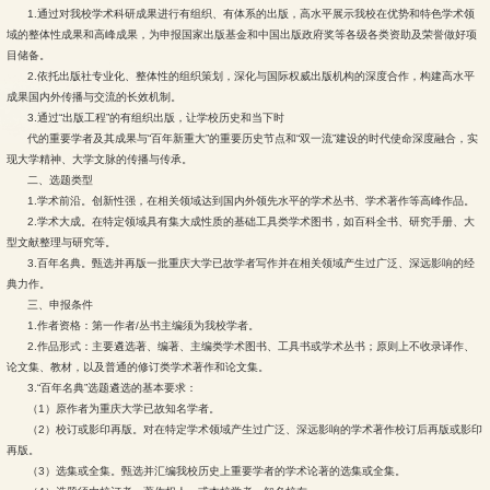
1.通过对我校学术科研成果进行有组织、有体系的出版，高水平展示我校在优势和特色学术领
域的整体性成果和高峰成果，为申报国家出版基金和中国出版政府奖等各级各类资助及荣誉做好项
目储备。
2.依托出版社专业化、整体性的组织策划，深化与国际权威出版机构的深度合作，构建高水平
成果国内外传播与交流的长效机制。
3.通过“出版工程”的有组织出版，让学校历史和当下时
代的重要学者及其成果与“百年新重大”的重要历史节点和“双一流”建设的时代使命深度融合，实
现大学精神、大学文脉的传播与传承。
二、选题类型
1.学术前沿。创新性强，在相关领域达到国内外领先水平的学术丛书、学术著作等高峰作品。
2.学术大成。在特定领域具有集大成性质的基础工具类学术图书，如百科全书、研究手册、大
型文献整理与研究等。
3.百年名典。甄选并再版一批重庆大学已故学者写作并在相关领域产生过广泛、深远影响的经
典力作。
三、申报条件
1.作者资格：第一作者/丛书主编须为我校学者。
2.作品形式：主要遴选著、编著、主编类学术图书、工具书或学术丛书；原则上不收录译作、
论文集、教材，以及普通的修订类学术著作和论文集。
3.“百年名典”选题遴选的基本要求：
（1）原作者为重庆大学已故知名学者。
（2）校订或影印再版。对在特定学术领域产生过广泛、深远影响的学术著作校订后再版或影印
再版。
（3）选集或全集。甄选并汇编我校历史上重要学者的学术论著的选集或全集。