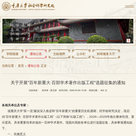
1
学院链接
通知公告
文科视野
公示栏
科研服务大厅
当前位置：
首页
>
通知公告
正文
关于开展"百年新重大·百部学术著作出版工程"选题征集的通知
信息来源：
发布者：陈玉婷
发布日期：2026-03-20 12:26
阅读次数：
422
次
各相关单位及专家：
值重庆大学“双一流”建设深入推进和“百年新重大”的重要历史机遇期，经学校研究决定，现启
动“百年新重大 ·百部学术著作出版工程”（以下简称“出版工程”），2026—2029年推出整体性强、显
示度高、具有重要传承价值的一百种学术著作。现面向我校各单位进行选题征集，具体事项通知如
下。
一、实施意义