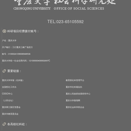
TEL:023-65105592
科研项目经费拨付账号：
户名：重庆大学
开户银行：工行重庆三峡广场支行
账号：3100024109008948536
重庆大学统一社会信用代码：12100000400002697C
重要链接：
重庆大学学报（社科版）
教育部社科管理平台
全国哲社工作办
重庆市社科规划办
CSSCI中心
重庆人民政府发展研究中心
《人民论坛》
重庆大学新闻网
重庆两江新区管委会
重庆社会科学联合会
重庆市教育委员会
各高校社科处：