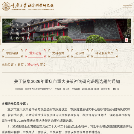
1
学院链接
通知公告
文科视野
公示栏
科研服务大厅
当前位置：
首页
>
通知公告
正文
关于征集2026年重庆市重大决策咨询研究课题选题的通知
信息来源：重庆市人民政府发展研究中心
发布者：陈玉婷
发布日期：2026-03-20 10:55
阅读次数：
457
次
各相关单位及专家：
重庆市重大决策咨询研究课题是由市政府设立、市政府发展研究中心组织管理的省部级研究课
题，旨在为市委、市政府重大决策提供理论依据和咨政服务。根据课题管理办法，现向各单位和专
家学者征集2026年重庆市重大决策咨询研究课题选题。
1．紧紧围绕全面贯彻落实党的二十大和二十届历次全会精神，习近平总书记视察重庆重要讲话
重要指示精神，中央经济工作会议、中央农村工作会议和全国两会精神选题。