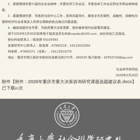
2．紧紧围绕市委六届历次全会精神，市委经济工作会议、市委农村工作会议和全市两会精神选
题。
3．紧紧围绕市委、市政府当前中心工作，坚持问题导向，聚焦全市宏观性、战略性、前瞻性问
题和经济社会发展及人民群众期盼的热点难点问题选题。
4．确保选题符合市委、市政府重大决策需要，更好服务现代化新重庆建设。
请于2026年3月30日前将电子版发送至社科处cquskc@163.com，由社科处汇总报送。
校社科处联系人：陈老师 65105593
发展研究中心联系人：陈老师，67992218，19112023260
钟老师，67992371（传真），19112023279
地址：重庆市两江新区华新街街道桥北村270号，400020 电子邮箱：42553718@qq.com
社会科学研究处
2026年3月20日
附件【
附件：2026年重庆市重大决策咨询研究课题选题建议表.docx
】
已下载
次
82